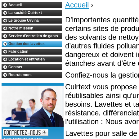
Accueil
›
Accueil
La société Cuirtext
D’importantes quantités
Le groupe Urvina
certains sites de produ
Notre mission
des solvants de nettoy
Service d'entretien de gants
Gestion des lavettes
d’autres fluides pollu
Fabrication
dangereux et doivent i
Location et entretien
étanches avant d’être c
Contact
Confiez-nous la gestio
Recrutement
Cuirtext vous propose 
réutilisables ainsi qu’
besoins. Lavettes et t
résistance, différencia
l’utilisation : Nous av
Lavettes pour salle de 